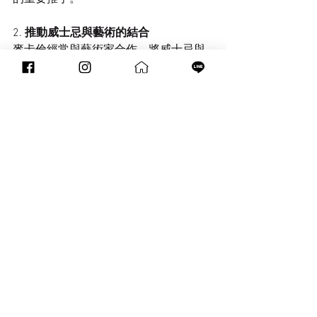
2. 
推動威士忌與藝術的結合
麥卡倫經常與藝術家合作，將威士忌與
藝術相結合。例如，酒廠推出的「M系
列」威士忌，其瓶身設計由知名藝術家
參與，成為威士忌與藝術跨界合作的典
範。
3. 
倡導可持續發展
麥卡倫致力於可持續發展，通過減少碳
排放、保護自然資源等方式，推動威士
忌產業的綠色轉型。酒廠還投資建設了
全新的可持續酒廠，成為行業內的標
杆。