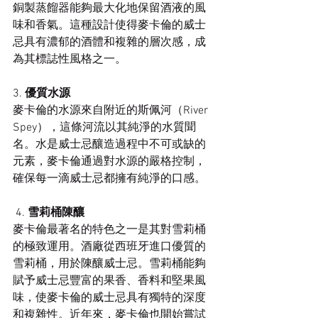
銅製蒸餾器能夠最大化地保留酒液的風
味和香氣。這種設計使得麥卡倫的威士
忌具有濃郁的酒體和複雜的層次感，成
為其標誌性風格之一。
3. 
優質水源
麥卡倫的水源來自附近的斯佩河（River 
Spey），這條河流以其純淨的水質聞
名。水是威士忌釀造過程中不可或缺的
元素，麥卡倫通過對水源的嚴格控制，
確保每一滴威士忌都擁有純淨的口感。
 4. 
雪莉桶陳釀
麥卡倫最著名的特色之一是其對雪莉桶
的極致運用。酒廠從西班牙進口優質的
雪莉桶，用於陳釀威士忌。雪莉桶能夠
賦予威士忌豐富的果香、香料和堅果風
味，使麥卡倫的威士忌具有獨特的深度
和複雜性。近年來，麥卡倫也開始嘗試