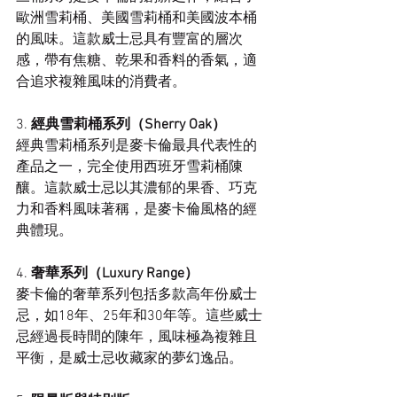
歐洲雪莉桶、美國雪莉桶和美國波本桶
的風味。這款威士忌具有豐富的層次
感，帶有焦糖、乾果和香料的香氣，適
合追求複雜風味的消費者。
3. 
經典雪莉桶系列（Sherry Oak）
經典雪莉桶系列是麥卡倫最具代表性的
產品之一，完全使用西班牙雪莉桶陳
釀。這款威士忌以其濃郁的果香、巧克
力和香料風味著稱，是麥卡倫風格的經
典體現。
4. 
奢華系列（Luxury Range）
麥卡倫的奢華系列包括多款高年份威士
忌，如18年、25年和30年等。這些威士
忌經過長時間的陳年，風味極為複雜且
平衡，是威士忌收藏家的夢幻逸品。