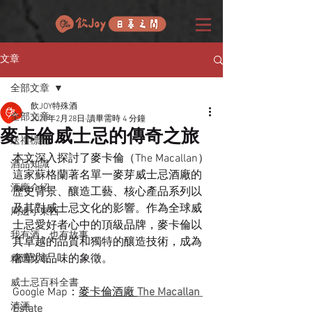
文章
全部文章
飲JOY特殊酒
全部文章
2025年2月28日
讀畢需時 4 分鐘
麥卡倫威士忌的傳奇之旅
送禮標配
本文深入探討了麥卡倫（The Macallan）
酒品知識
這家蘇格蘭著名單一麥芽威士忌酒廠的
酒廠介紹
歷史背景、釀造工藝、核心產品系列以
及其對威士忌文化的影響。作為全球威
周邊小東西
士忌愛好者心中的頂級品牌，麥卡倫以
我有酒，也有故事
其卓越的品質和獨特的釀造技術，成為
奢華與品味的象徵。
精選文章
威士忌百科全書
Google Map：
麥卡倫酒廠 
The Macallan 
清酒
Estate