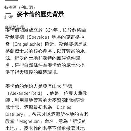
特殊酒（利口酒）
一、麥卡倫的歷史背景
紅酒
白蘭地知識
麥卡倫酒廠成立於1824年，位於蘇格蘭
斯佩賽德（Speyside）地區的克雷格拉
奇（Craigellachie）附近。斯佩賽德是蘇
格蘭威士忌的核心產區，以其豐富的水
源、肥沃的土地和獨特的氣候條件聞
名，這些自然條件為麥卡倫的威士忌提
供了得天獨厚的釀造環境。
麥卡倫的創始人是亞歷山大·里德
（Alexander Reid），他是一位農夫兼教
師，利用當地豐富的大麥資源開始釀造
威士忌。酒廠最初名為「Elchies 
Distillery」，後來才以酒廠所在地的古老
教堂「Maghellan」命名，意為「肥沃的
土地」。麥卡倫的名字不僅象徵著其地