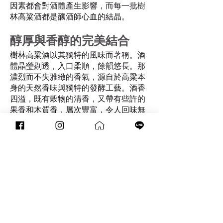
因素都會對酒體產生影響，而每一批樹
林高粱酒都是釀酒師心血的結晶。
醇厚與香醇的完美結合
樹林高粱酒以其獨特的風味而著稱。酒
體晶瑩剔透，入口柔順，餘韻悠長。那
濃烈而不失雅緻的香氣，源自於高粱本
身的天然香味與獨特的發酵工藝。酒香
四溢，既有穀物的清香，又帶有些許的
果香和木質香，層次豐富，令人回味無
窮。
品味樹林高粱的藝術
享用樹林高粱酒，不僅僅是在品味一款
美酒，更是在體驗一段歷史、一種文
化。每一口，都能讓人感受到那百年來
的傳承與創新。無論是作為紀念品、伴
手禮，還是日常飲用，樹林高粱酒都是
不二之選。與好友共飲，分享彼此的故