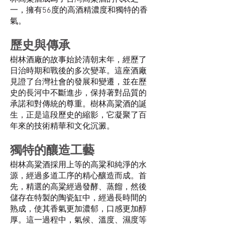
一，擁有56度的高酒精濃度和獨特的香
氣。
歷史與傳承
樹林酒廠的故事始於清朝末年，經歷了
日治時期和戰後的多次變革。這座酒廠
見證了台灣社會的發展和變遷，並在歷
史的長河中不斷進步，保持著對品質的
承諾和對傳統的尊重。樹林高粱酒的誕
生，正是這段歷史的縮影，它凝聚了百
年來的技術精華和文化沉澱。
獨特的釀造工藝
樹林高粱酒採用上等的高粱和純淨的水
源，經過多道工序的精心釀造而成。首
先，精選的高粱經過發酵、蒸餾，然後
儲存在特製的陶瓷缸中，經過長時間的
熟成，使其香氣更加濃郁，口感更加醇
厚。這一過程中，氣候、溫度、濕度等