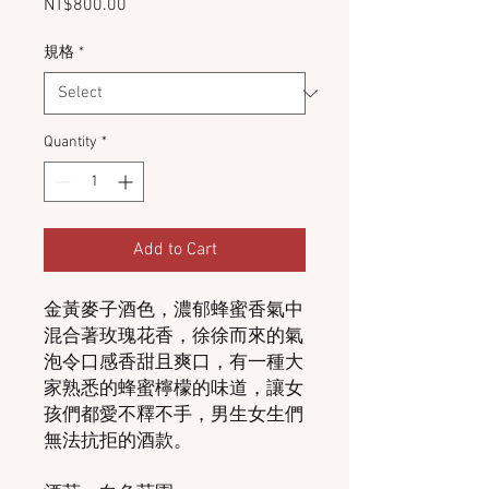
Price
NT$800.00
規格
*
Quantity
*
Add to Cart
金黃麥子酒色，濃郁蜂蜜香氣中
混合著玫瑰花香，徐徐而來的氣
泡令口感香甜且爽口，有一種大
家熟悉的蜂蜜檸檬的味道，讓女
孩們都愛不釋不手，男生女生們
無法抗拒的酒款。