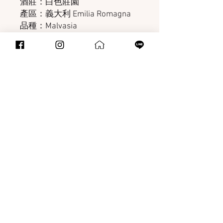
酒莊：白色莊園
產區：義大利 Emilia Romagna
品種：Malvasia
酒精：2%
適飲溫度：5°C~8°C
規格：750ML
建議開胃酒，餐後甜點
​北大總部
​新北市樹林區大成路20-1號
TEL:0919-572-605
免責聲明
使用條款